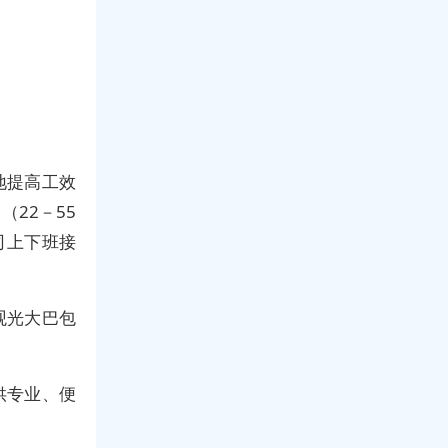
地提高工效
22－55
司上下班接
观光大巴包
供专业、便